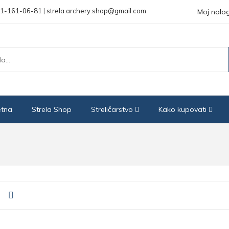
1-161-06-81
|
strela.archery.shop@gmail.com
Moj nalo
etna
Strela Shop
Streličarstvo
Kako kupovati