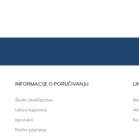
INFORMACIJE O PORUČIVANJU
LI
Škola streličarstva
Moj
Uslovi kupovine
Arh
Isporuka
Ko
Načini plaćanja