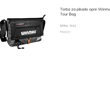
Torba za pikado opre Winma
Tour Bag
ŠIFRA: 7822
PIKADO