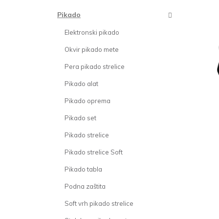
Pikado
Elektronski pikado
Okvir pikado mete
Pera pikado strelice
Pikado alat
Pikado oprema
Pikado set
Pikado strelice
Pikado strelice Soft
Pikado tabla
Podna zaštita
Soft vrh pikado strelice