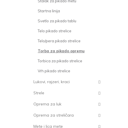
Stalak za pikado metu
Startna linija
Svetlo za pikado tablu
Telo pikado strelice
Telo/pera pikado strelice
Torba za pikado opremu
Torbica za pikado strelice
Vrh pikado strelice
Lukovi, rajzeri, kraci
Strele
Oprema za luk
Oprema za streličara
Mete i lica mete