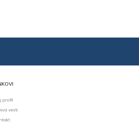
NKOVI
 profil
iva vesti
ntakt