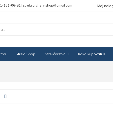
1-161-06-81
|
strela.archery.shop@gmail.com
Moj nalo
etna
Strela Shop
Streličarstvo
Kako kupovati