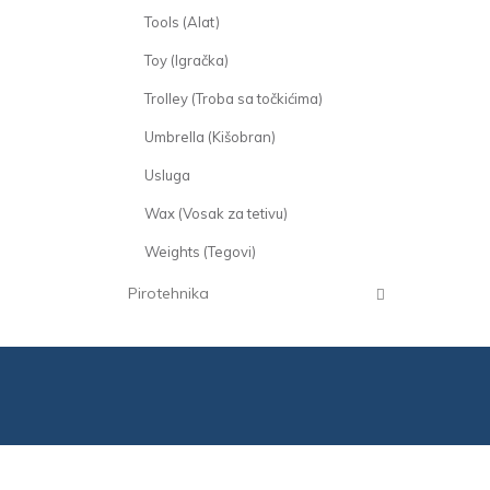
Tools (Alat)
Toy (Igračka)
Trolley (Troba sa točkićima)
Umbrella (Kišobran)
Usluga
Wax (Vosak za tetivu)
Weights (Tegovi)
Pirotehnika