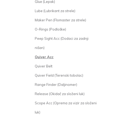
Glue (Lepak)
Lube (Lubrikant za strele)
Maker Pen (Flomaster za strele)
O-Rings (Podloške)
Peep Sight Acc (Dodaci za zadnji
nišan)
Quiver Acc
Quiver Belt
Quiver Field (Terenski tobolac)
Range Finder (Daljinomer)
Release (Okidač za složeni luk)
Scope Acc (Oprema za vizir za složeni
luk)