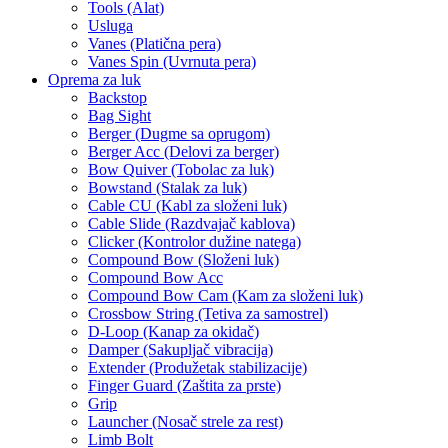
Tools (Alat)
Usluga
Vanes (Platična pera)
Vanes Spin (Uvrnuta pera)
Oprema za luk
Backstop
Bag Sight
Berger (Dugme sa oprugom)
Berger Acc (Delovi za berger)
Bow Quiver (Tobolac za luk)
Bowstand (Stalak za luk)
Cable CU (Kabl za složeni luk)
Cable Slide (Razdvajač kablova)
Clicker (Kontrolor dužine natega)
Compound Bow (Složeni luk)
Compound Bow Acc
Compound Bow Cam (Kam za složeni luk)
Crossbow String (Tetiva za samostrel)
D-Loop (Kanap za okidač)
Damper (Sakupljač vibracija)
Extender (Produžetak stabilizacije)
Finger Guard (Zaštita za prste)
Grip
Launcher (Nosač strele za rest)
Limb Bolt