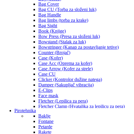
Bag Cover
Bag CU (Torba za složeni luk)
Bag Handle
Bag limbs (torba za krake)
Bag Sight
Book (Knjige)
Bow Press (Presa za složeni luk)
Bowstand (Stalak za luk)
Bowstringer (Kanap za postavljanje tetive)
Counter (Brojač)
Case (Kofer)
Case Acc (Oprema za kofer)
Case Arrow (Kofer za strele)
Case CU
Clicker (Kontrolor dužine natega)
Damper (Sakupljač vibracija)
E-Clips
Face mask
Fletcher (Lepilica za pera)
Fletcher Clamp (Hvataljka za lepilicu za pera)
Pirotehnika
Glue (Lepak)
Baklje
Lube (Lubrikant za strele)
Fontane
Maker Pen (Flomaster za strele)
Petarde
O-Rings (Podloške)
Rakete
Peep Sight Acc (Dodaci za zadnji nišan)