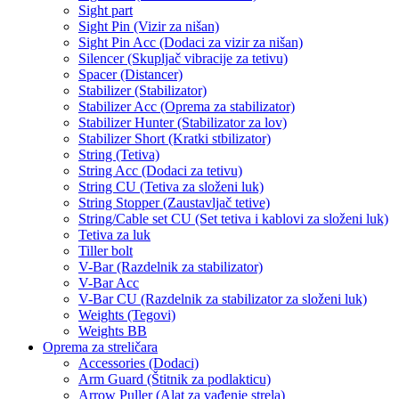
Sight part
Sight Pin (Vizir za nišan)
Sight Pin Acc (Dodaci za vizir za nišan)
Silencer (Skupljač vibracije za tetivu)
Spacer (Distancer)
Stabilizer (Stabilizator)
Stabilizer Acc (Oprema za stabilizator)
Stabilizer Hunter (Stabilizator za lov)
Stabilizer Short (Kratki stbilizator)
String (Tetiva)
String Acc (Dodaci za tetivu)
String CU (Tetiva za složeni luk)
String Stopper (Zaustavljač tetive)
String/Cable set CU (Set tetiva i kablovi za složeni luk)
Tetiva za luk
Tiller bolt
V-Bar (Razdelnik za stabilizator)
V-Bar Acc
V-Bar CU (Razdelnik za stabilizator za složeni luk)
Weights (Tegovi)
Weights BB
Oprema za streličara
Accessories (Dodaci)
Arm Guard (Štitnik za podlakticu)
Arrow Puller (Alat za vađenje strela)