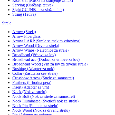
Riser šraf (Ruška na šrafljenje za luk)
Serving (Ojačanje tetive)
Sight CU (Nišan za složeni luk)
String (Tetiva)
Strele
Arrow (Strela)
Arrow Fiberglass
Arrow LARP (Strele sa mekim vrhovima)
Arrow Wood (Drvena strela)
Arrow Wraps (Nalepnice za strele)
Broadhead (Vrhovi za lov)
Broadhead acc (Dodaci za vrhove za lov)
Broadhead Wood (Vrh za lov za drvene strele)
Bushing (Adapter za nok)
Collar (Zaštita za cev strele)
Crossbow Arrow (Strele za samostrel)
Feathers (Prirodna pera)
Insert (Adapter za vrh)
Nock (Nok za strelu)
Nock Bolt (Nok za strele za samostrel)
Nock Illuminated (Svetleći nok za strelu)
Nock Pin (Pin nok za strelu)
Nock Wood (Nok za drvenu strelu)
Pin (Adapter za nokove)