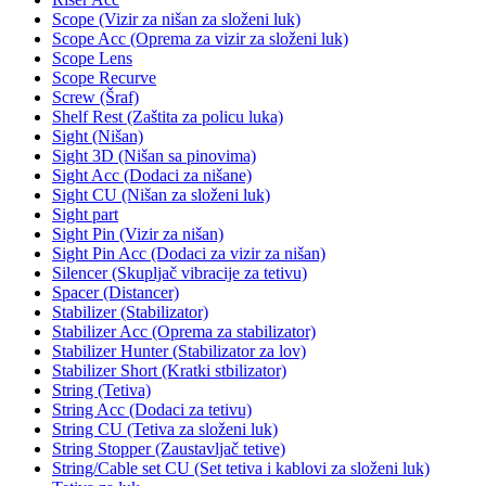
Scope (Vizir za nišan za složeni luk)
Scope Acc (Oprema za vizir za složeni luk)
Scope Lens
Scope Recurve
Screw (Šraf)
Shelf Rest (Zaštita za policu luka)
Sight (Nišan)
Sight 3D (Nišan sa pinovima)
Sight Acc (Dodaci za nišane)
Sight CU (Nišan za složeni luk)
Sight part
Sight Pin (Vizir za nišan)
Sight Pin Acc (Dodaci za vizir za nišan)
Silencer (Skupljač vibracije za tetivu)
Spacer (Distancer)
Stabilizer (Stabilizator)
Stabilizer Acc (Oprema za stabilizator)
Stabilizer Hunter (Stabilizator za lov)
Stabilizer Short (Kratki stbilizator)
String (Tetiva)
String Acc (Dodaci za tetivu)
String CU (Tetiva za složeni luk)
String Stopper (Zaustavljač tetive)
String/Cable set CU (Set tetiva i kablovi za složeni luk)