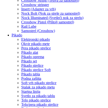
Crossbow String (Tetiva za samostrel)
Crossbow stringer
Insert (Adapter za vrh)
Nock Bolt (Nok za strele za samostrel)
Nock Illuminated (Svetleći nok za strelu)
Crossbow Pistol (Pištolj samostrel)
Rail Lube
Samostrel (Crossbow)
Pikado
Elektronski pikado
Okvir pikado mete
Pera pikado strelice
Pikado alat
Pikado oprema
Pikado set
Pikado strelice
Pikado strelice Soft
Pikado tabla
Podna zaštita
Soft vrh pikado strelice
Stalak za pikado metu
Startna linija
Svetlo za pikado tablu
Telo pikado strelice
Telo/pera pikado strelice