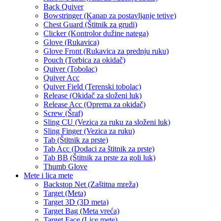
Back Quiver
Bowstringer (Kanap za postavljanje tetive)
Chest Guard (Štitnik za grudi)
Clicker (Kontrolor dužine natega)
Glove (Rukavica)
Glove Front (Rukavica za prednju ruku)
Pouch (Torbica za okidač)
Quiver (Tobolac)
Quiver Acc
Quiver Field (Terenski tobolac)
Release (Okidač za složeni luk)
Release Acc (Oprema za okidač)
Screw (Šraf)
Sling CU (Vezica za ruku za složeni luk)
Sling Finger (Vezica za ruku)
Tab (Štitnik za prste)
Tab Acc (Dodaci za štitnik za prste)
Tab BB (Štitnik za prste za goli luk)
Thumb Glove
Mete i lica mete
Backstop Net (Zaštitna mreža)
Target (Meta)
Target 3D (3D meta)
Target Bag (Meta vreća)
Target Face (Lice mete)