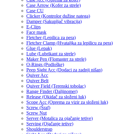
Case Arrow (Kofer za strele)
Case CU
Clicker (Kontrolor dužine natega)
Damper (Sakupljač vibracija)
E-Clips
Face mask
Fletcher (Lepilica za pera)
Fletcher Clamp (Hvataljka za lepilicu za pera)
Glue (Lepak)
Lube (Lubrikant za strele)
Maker Pen (Flomaster za strele)
O-Rings (Podloške)
Peep Sight Acc (Dodaci za zadnji nišan)
Quiver Acc
Quiver Belt
Quiver Field (Terenski tobolac)
Range Finder (Daljinomer)
Release (Okidač za složeni luk)
Scope Acc (Oprema za vizir za složeni luk)
Screw (Šraf)
Screw Nut
Server (Motalica za ojačanje tetive)
Serving (Ojačanje tetive)
Shoulderstrap