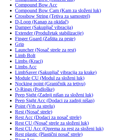
Compound Bow Acc
Compound Bow Cam (Kam za složeni luk)
Crossbow String (Tetiva za samostrel)
D-Loop (Kanap za okidač)
Damper (Sakupljač vibracija)
Extender (Produžetak stabilizacije)
Finger Guard (Zaštita za prste)
Grip
Launcher (Nosač strele za rest)
Limb Bolt
Limbs (Kraci)
Limbs Acc
LimbSaver (Sakupljač vibracija za krake)
Module CU (Modul za složeni luk)
Nocking point (Graničnik za tetivu)
O-Rings (Podloške)
Peep Sight (Zadnji nišan za složeni luk)
Peep Sight Acc (Dodaci za zadnji nišan)
Point (Vrh za strelu)
Rest (Nosač strele)
Rest Acc (Dodaci za nosač strele)
Rest CU (Nosač strele za složeni luk)
Rest CU Acc (Oprema za rest za složeni luk)
Rest plastic (Plastični nosač strele)
Riser Acc