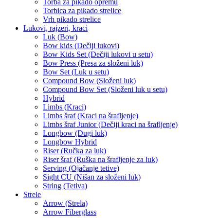
Torba za pikado opremu
Torbica za pikado strelice
Vrh pikado strelice
Lukovi, rajzeri, kraci
Luk (Bow)
Bow kids (Dečiji lukovi)
Bow Kids Set (Dečiji lukovi u setu)
Bow Press (Presa za složeni luk)
Bow Set (Luk u setu)
Compound Bow (Složeni luk)
Compound Bow Set (Složeni luk u setu)
Hybrid
Limbs (Kraci)
Limbs šraf (Kraci na šrafljenje)
Limbs šraf Junior (Dečiji kraci na šrafljenje)
Longbow (Dugi luk)
Longbow Hybrid
Riser (Ručka za luk)
Riser šraf (Ruška na šrafljenje za luk)
Serving (Ojačanje tetive)
Sight CU (Nišan za složeni luk)
String (Tetiva)
Strele
Arrow (Strela)
Arrow Fiberglass