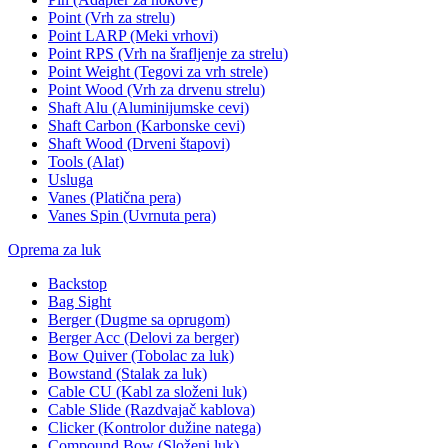
Point (Vrh za strelu)
Point LARP (Meki vrhovi)
Point RPS (Vrh na šrafljenje za strelu)
Point Weight (Tegovi za vrh strele)
Point Wood (Vrh za drvenu strelu)
Shaft Alu (Aluminijumske cevi)
Shaft Carbon (Karbonske cevi)
Shaft Wood (Drveni štapovi)
Tools (Alat)
Usluga
Vanes (Platična pera)
Vanes Spin (Uvrnuta pera)
Oprema za luk
Backstop
Bag Sight
Berger (Dugme sa oprugom)
Berger Acc (Delovi za berger)
Bow Quiver (Tobolac za luk)
Bowstand (Stalak za luk)
Cable CU (Kabl za složeni luk)
Cable Slide (Razdvajač kablova)
Clicker (Kontrolor dužine natega)
Compound Bow (Složeni luk)