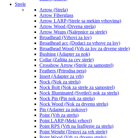
Strele
Arrow (Strela)
Arrow Fiberglass
Arrow LARP (Strele sa mekim vrhovima)
Arrow Wood (Drvena strela)
Arrow Wraps (Nalepnice za strele)
Broadhead (Vrhovi za lov)
Broadhead acc (Dodaci za vrhove za lov)
Broadhead Wood (Vrh za lov za drvene strele)
Bushing (Adapter za nok)
Collar (Zaštita za cev strele)
Crossbow Arrow (Strele za samostrel)
Feathers (Prirodna pera)
Insert (Adapter za vrh)
Nock (Nok za strelu)
Nock Bolt (Nok za strele za samostrel)
Nock Illuminated (Svetleći nok za strelu)
Nock Pin (Pin nok za strelu)
Nock Wood (Nok za drvenu strelu)
Pin (Adapter za nokove)
Point (Vrh za strelu)
Point LARP (Meki vrhovi)
Point RPS (Vrh na šrafljenje za strelu)
Point Weight (Tegovi za vrh strele)
Point Wood (Vrh za drvenu strelu)