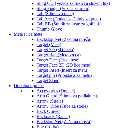
Sling CU (Vezica za ruku za složeni luk)
Sight part
Sling Finger (Vezica za ruku)
Sight Pin (Vizir za nišan)
Tab (Štitnik za prste)
Sight Pin Acc (Dodaci za vizir za nišan)
Tab Acc (Dodaci za štitnik za prste)
Silencer (Skupljač vibracije za tetivu)
Tab BB (Štitnik za prste za goli luk)
Spacer (Distancer)
Thumb Glove
Stabilizer (Stabilizator)
Mete i lica mete
Stabilizer Acc (Oprema za stabilizator)
Backstop Net (Zaštitna mreža)
Stabilizer Hunter (Stabilizator za lov)
Target (Meta)
Stabilizer Short (Kratki stbilizator)
Target 3D (3D meta)
String (Tetiva)
Target Bag (Meta vreća)
String Acc (Dodaci za tetivu)
Target Face (Lice mete)
String CU (Tetiva za složeni luk)
Target Face 2D (2D lice mete)
String Stopper (Zaustavljač tetive)
Target Insert (Insert za metu)
String/Cable set CU (Set tetiva i kablovi za
Target pin (Pribadača za metu)
složeni luk)
Target Stand
Tetiva za luk
Dodatna oprema
Tiller bolt
Accessories (Dodaci)
V-Bar (Razdelnik za stabilizator)
Arm Guard (Štitnik za podlakticu)
V-Bar Acc
Arrow (Strela)
V-Bar CU (Razdelnik za stabilizator za složeni
Arrow Tube (Tuba za strele)
luk)
Back Quiver
Weights (Tegovi)
Backpack (Ranac)
Weights BB
Backstop Net (Zaštitna mreža)
Bag (Torba)