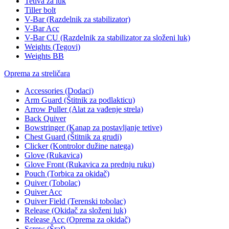
Tetiva za luk
Tiller bolt
V-Bar (Razdelnik za stabilizator)
V-Bar Acc
V-Bar CU (Razdelnik za stabilizator za složeni luk)
Weights (Tegovi)
Weights BB
Oprema za streličara
Accessories (Dodaci)
Arm Guard (Štitnik za podlakticu)
Arrow Puller (Alat za vađenje strela)
Back Quiver
Bowstringer (Kanap za postavljanje tetive)
Chest Guard (Štitnik za grudi)
Clicker (Kontrolor dužine natega)
Glove (Rukavica)
Glove Front (Rukavica za prednju ruku)
Pouch (Torbica za okidač)
Quiver (Tobolac)
Quiver Acc
Quiver Field (Terenski tobolac)
Release (Okidač za složeni luk)
Release Acc (Oprema za okidač)
Screw (Šraf)