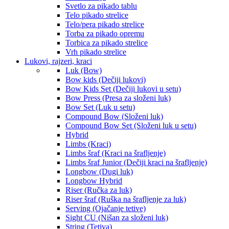
Svetlo za pikado tablu
Telo pikado strelice
Telo/pera pikado strelice
Torba za pikado opremu
Torbica za pikado strelice
Vrh pikado strelice
Lukovi, rajzeri, kraci
Luk (Bow)
Bow kids (Dečiji lukovi)
Bow Kids Set (Dečiji lukovi u setu)
Bow Press (Presa za složeni luk)
Bow Set (Luk u setu)
Compound Bow (Složeni luk)
Compound Bow Set (Složeni luk u setu)
Hybrid
Limbs (Kraci)
Limbs šraf (Kraci na šrafljenje)
Limbs šraf Junior (Dečiji kraci na šrafljenje)
Longbow (Dugi luk)
Longbow Hybrid
Riser (Ručka za luk)
Riser šraf (Ruška na šrafljenje za luk)
Serving (Ojačanje tetive)
Sight CU (Nišan za složeni luk)
String (Tetiva)