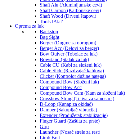
Shaft Alu (Aluminijumske cevi)
Shaft Carbon (Karbonske cevi)
Shaft Wood (Drveni štapovi)
Tools (Alat)
Oprema za luk
Usluga
Backstop
Vanes (Platična pera)
Bag Sight
Vanes Spin (Uvrnuta pera)
Berger (Dugme sa oprugom)
Berger Acc (Delovi za berger)
Bow Quiver (Tobolac za luk)
Bowstand (Stalak za luk)
Cable CU (Kabl za složeni luk)
Cable Slide (Razdvajač kablova)
Clicker (Kontrolor dužine natega)
Compound Bow (Složeni luk)
Compound Bow Acc
Compound Bow Cam (Kam za složeni luk)
Crossbow String (Tetiva za samostrel)
D-Loop (Kanap za okidač)
Damper (Sakupljač vibracija)
Extender (Produžetak stabilizacije)
Finger Guard (Zaštita za prste)
Grip
Launcher (Nosač strele za rest)
Limb Bolt