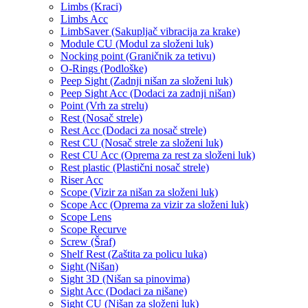
Limbs (Kraci)
Limbs Acc
LimbSaver (Sakupljač vibracija za krake)
Module CU (Modul za složeni luk)
Nocking point (Graničnik za tetivu)
O-Rings (Podloške)
Peep Sight (Zadnji nišan za složeni luk)
Peep Sight Acc (Dodaci za zadnji nišan)
Point (Vrh za strelu)
Rest (Nosač strele)
Rest Acc (Dodaci za nosač strele)
Rest CU (Nosač strele za složeni luk)
Rest CU Acc (Oprema za rest za složeni luk)
Rest plastic (Plastični nosač strele)
Riser Acc
Scope (Vizir za nišan za složeni luk)
Scope Acc (Oprema za vizir za složeni luk)
Scope Lens
Scope Recurve
Screw (Šraf)
Shelf Rest (Zaštita za policu luka)
Sight (Nišan)
Sight 3D (Nišan sa pinovima)
Sight Acc (Dodaci za nišane)
Sight CU (Nišan za složeni luk)