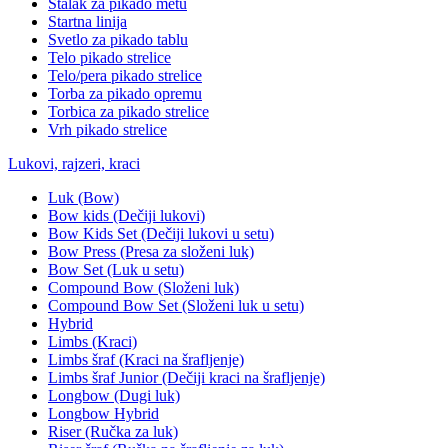
Stalak za pikado metu
Startna linija
Svetlo za pikado tablu
Telo pikado strelice
Telo/pera pikado strelice
Torba za pikado opremu
Torbica za pikado strelice
Vrh pikado strelice
Lukovi, rajzeri, kraci
Luk (Bow)
Bow kids (Dečiji lukovi)
Bow Kids Set (Dečiji lukovi u setu)
Bow Press (Presa za složeni luk)
Bow Set (Luk u setu)
Compound Bow (Složeni luk)
Compound Bow Set (Složeni luk u setu)
Hybrid
Limbs (Kraci)
Limbs šraf (Kraci na šrafljenje)
Limbs šraf Junior (Dečiji kraci na šrafljenje)
Longbow (Dugi luk)
Longbow Hybrid
Riser (Ručka za luk)