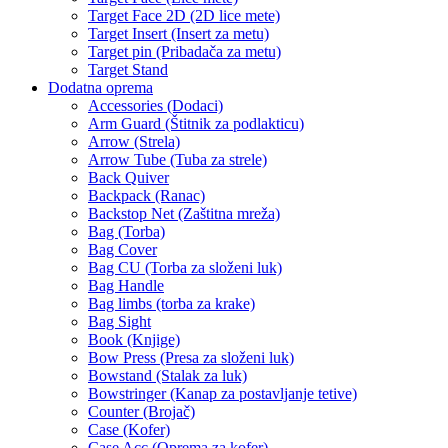
Target Face 2D (2D lice mete)
Target Insert (Insert za metu)
Target pin (Pribadača za metu)
Target Stand
Dodatna oprema
Accessories (Dodaci)
Arm Guard (Štitnik za podlakticu)
Arrow (Strela)
Arrow Tube (Tuba za strele)
Back Quiver
Backpack (Ranac)
Backstop Net (Zaštitna mreža)
Bag (Torba)
Bag Cover
Bag CU (Torba za složeni luk)
Bag Handle
Bag limbs (torba za krake)
Bag Sight
Book (Knjige)
Bow Press (Presa za složeni luk)
Bowstand (Stalak za luk)
Bowstringer (Kanap za postavljanje tetive)
Counter (Brojač)
Case (Kofer)
Case Acc (Oprema za kofer)