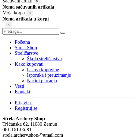
Sačuvani artikli
×
Nema sačuvanih artikala
Moja korpa
×
Nema artikala u korpi
×
Početna
Strela Shop
Streličarstvo
Škola streličarstva
Kako kupovati
Uslovi kupovine
Isporuka i preuzimanje
Načini plaćanja
Vesti
Kontakt
Prijavi se
Registruj se
Strela Archery Shop
Tršćanska 62, 11080 Zemun
061-161-06-81
strela.archery.shop@gmail.com