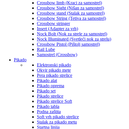
Crossbow limb (Kraci za samostrel)
Crossbow Sight (Nišan za samostrel)
Crossbow stand (Stalak za samostrel)
Crossbow String (Tetiva za samostrel)
Crossbow stringer
Insert (Adapter za vrh)
Nock Bolt (Nok za strele za samostrel)
Nock Illuminated (Svetleći nok za strelu)
Crossbow Pistol (Pištolj samostrel)
Rail Lube
Samostrel (Crossbow)
Pikado
Elektronski pikado
Okvir pikado mete
Pera pikado strelice
Pikado alat
Pikado oprema
Pikado set
Pikado strelice
Pikado strelice Soft
Pikado tabla
Podna zaštita
Soft vrh pikado strelice
Stalak za pikado metu
Startna linija