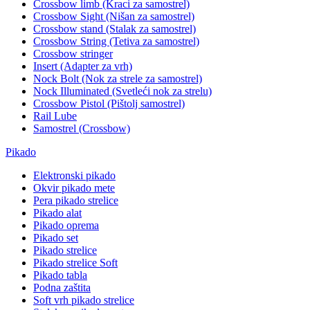
Crossbow limb (Kraci za samostrel)
Crossbow Sight (Nišan za samostrel)
Crossbow stand (Stalak za samostrel)
Crossbow String (Tetiva za samostrel)
Crossbow stringer
Insert (Adapter za vrh)
Nock Bolt (Nok za strele za samostrel)
Nock Illuminated (Svetleći nok za strelu)
Crossbow Pistol (Pištolj samostrel)
Rail Lube
Samostrel (Crossbow)
Pikado
Elektronski pikado
Okvir pikado mete
Pera pikado strelice
Pikado alat
Pikado oprema
Pikado set
Pikado strelice
Pikado strelice Soft
Pikado tabla
Podna zaštita
Soft vrh pikado strelice