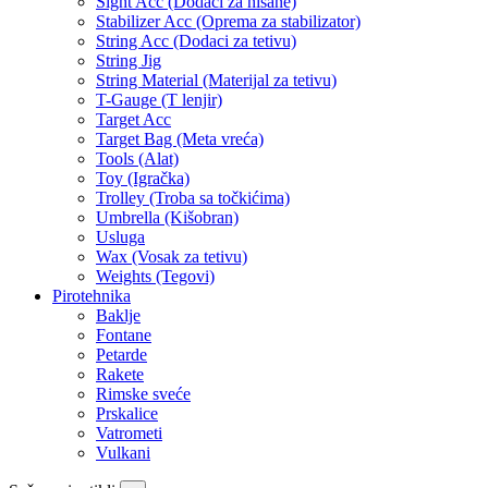
Sight Acc (Dodaci za nišane)
Stabilizer Acc (Oprema za stabilizator)
String Acc (Dodaci za tetivu)
String Jig
String Material (Materijal za tetivu)
T-Gauge (T lenjir)
Target Acc
Target Bag (Meta vreća)
Tools (Alat)
Toy (Igračka)
Trolley (Troba sa točkićima)
Umbrella (Kišobran)
Usluga
Wax (Vosak za tetivu)
Weights (Tegovi)
Pirotehnika
Baklje
Fontane
Petarde
Rakete
Rimske sveće
Prskalice
Vatrometi
Vulkani