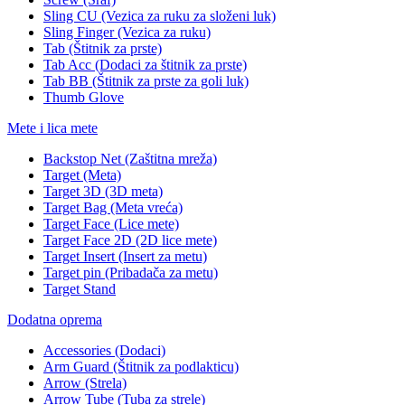
Sling CU (Vezica za ruku za složeni luk)
Sling Finger (Vezica za ruku)
Tab (Štitnik za prste)
Tab Acc (Dodaci za štitnik za prste)
Tab BB (Štitnik za prste za goli luk)
Thumb Glove
Mete i lica mete
Backstop Net (Zaštitna mreža)
Target (Meta)
Target 3D (3D meta)
Target Bag (Meta vreća)
Target Face (Lice mete)
Target Face 2D (2D lice mete)
Target Insert (Insert za metu)
Target pin (Pribadača za metu)
Target Stand
Dodatna oprema
Accessories (Dodaci)
Arm Guard (Štitnik za podlakticu)
Arrow (Strela)
Arrow Tube (Tuba za strele)