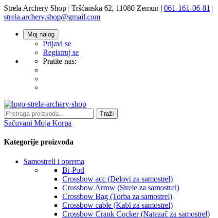
Strela Archery Shop | Tršćanska 62, 11080 Zemun |
061-161-06-81
|
strela.archery.shop@gmail.com
Moj nalog
Prijavi se
Registruj se
Pratite nas:
Traži
Sačuvani
Moja Korpa
Kategorije proizvoda
Samostreli i oprema
Bi-Pod
Crossbow acc (Delovi za samostrel)
Crossbow Arrow (Strele za samostrel)
Crossbow Bag (Torba za samostrel)
Crossbow cable (Kabl za samostrel)
Crossbow Crank Cocker (Natezač za samostrel)