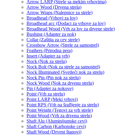
Arrow LARP (Strele sa mekim vrhovima)
Arrow Wood (Drvena strela)
Arrow Wraps (Nalepnice za strele)
Broadhead (Vrhovi za lov)
Broadhead acc (Dodaci za vrhove za lov)
Broadhead Wood (Vrh za lov za drvene strele)
Bushing (Adapter za nok)
Collar (Zaštita za cev strele)
Crossbow Arrow (Strele za samostrel)
Feathers (Prirodna pera)
Insert (Adapter za vrh)
Nock (Nok za strelu)
Nock Bolt (Nok za strele za samostrel)
Nock Illuminated (Svetleći nok za strelu)
Nock Pin (Pin nok za strelu)
Nock Wood (Nok za drvenu strelu)
Pin (Adapter za nokove)
Point (Vrh za strelu)
Point LARP (Meki vrhovi)
Point RPS (Vrh na šrafljenje za strelu)
Point Weight (Tegovi za vrh strele)
Point Wood (Vrh za drvenu strelu)
Shaft Alu (Aluminijumske cevi)
Shaft Carbon (Karbonske cevi)
Shaft Wood (Drveni štapovi)